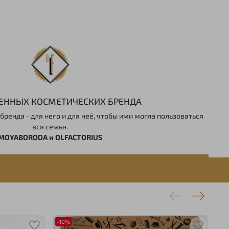
ВЕННЫХ КОСМЕТИЧЕСКИХ БРЕНДА
ренда - для него и для неё, чтобы ими могла пользоваться
вся семья.
MOYABORODA и OLFACTORIUS
-10%
-1