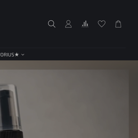
TORIUS★