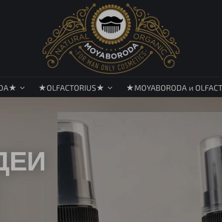
DA★
★OLFACTORIUS★
★MOYABORODA и OLFAC
ДЕИ
: