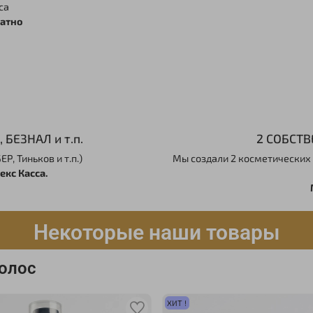
са
латно
БЕЗНАЛ и т.п.
2 СОБСТ
, Тиньков и т.п.)
Мы создали 2 косметических б
кс Касса.
Некоторые наши товары
волос
ХИТ !