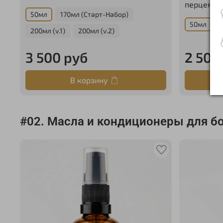
перцем)
50мл
170мл (Старт-Набор)
50мл
200мл (v.1)
200мл (v.2)
3 500 руб
2 500
В корзину
#02. Масла и кондиционеры для б