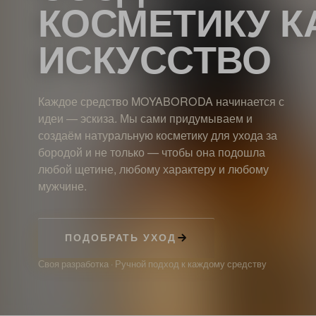
КОСМЕТИКУ К
ИСКУССТВО
Каждое средство MOYABORODA начинается с
идеи — эскиза. Мы сами придумываем и
создаём натуральную косметику для ухода за
бородой и не только — чтобы она подошла
любой щетине, любому характеру и любому
мужчине.
ПОДОБРАТЬ УХОД
Своя разработка · Ручной подход к каждому средству