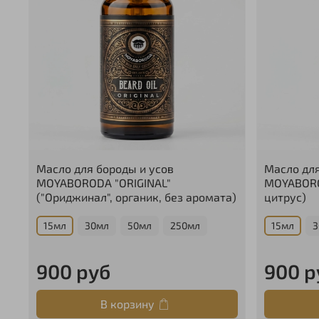
Масло для бороды и усов
Масло для
MOYABORODA "ORIGINAL"
MOYABORO
("Ориджинал", органик, без аромата)
цитрус)
15мл
30мл
50мл
250мл
15мл
3
900 руб
900 р
В корзину