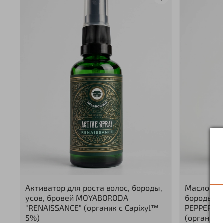
Активатор для роста волос, бороды,
Масло для
усов, бровей MOYABORODA
бороды, у
"RENAISSANCE" (органик с Capixyl™
PEPPER", 
5%)
(органик 