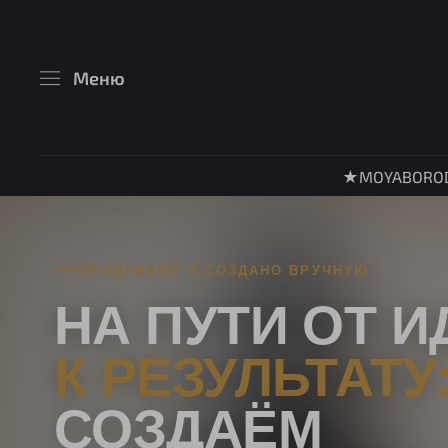
Меню
★MOYABORO
ПРИДУМАНО И СОЗДАНО ВРУЧНУЮ
НА ПУТИ ОТ И
К РЕЗУЛЬТАТУ
СОЗДАЁМ