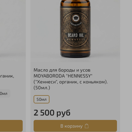
Масло для бороды и усов
М
ганик,
MOYABORODA "HENNESSY"
M
("Хеннеси", органик, с коньяком).
(
(50мл.)
(
0мл
50мл
2 500 руб
2
В корзину