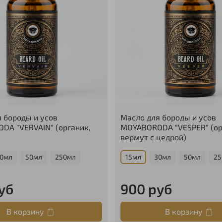
 бороды и усов
Масло для бороды и усов
DA "VERVAIN" (органик,
MOYABORODA "VESPER" (ор
вермут с цедрой)
0мл
50мл
250мл
15мл
30мл
50мл
25
уб
900 руб
В корзину
В корзину