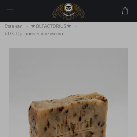
Главная
★OLFACTORIUS★
#03. Органическое мыло