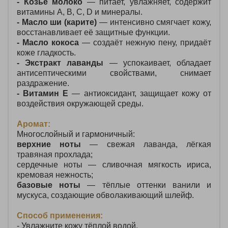
- Козье молоко
— питает, увлажняет, содержит
витамины A, B, C, D и минералы.
- Масло ши (карите)
— интенсивно смягчает кожу,
восстанавливает её защитные функции.
- Масло кокоса
— создаёт нежную пену, придаёт
коже гладкость.
- Экстракт лаванды
— успокаивает, обладает
антисептическими свойствами, снимает
раздражение.
- Витамин E
— антиоксидант, защищает кожу от
воздействия окружающей среды.
Аромат:
Многослойный и гармоничный:
верхние ноты
— свежая лаванда, лёгкая
травяная прохлада;
сердечные ноты — сливочная мягкость ириса,
кремовая нежность;
базовые ноты
— тёплые оттенки ванили и
мускуса, создающие обволакивающий шлейф.
Способ применения:
- Увлажните кожу тёплой водой.