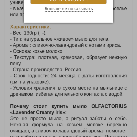
универсальные средства для тела и лица;
- в качестве подарка на день рождения, новоселье
Больше не показывать
или просто для создания уюта.
Характеристики:
- Вес: 130гр (+-).
- Тип: натуральное «живое» мыло для тела.
- Аромат: сливочно‑лавандовый с нотами ириса.
- Основа: козье молоко.
- Текстура: плотная, кремовая, образует нежную
пену.
- Страна производства: Россия.
- Срок годности: 24 месяца с даты изготовления
(см. на упаковке).
- Условия хранения: в сухом месте на мыльнице с
дренажом, избегая длительного контакта с водой.
Почему стоит купить мыло OLFACTORIUS
«Lavender Creamy Iris»:
Это не просто мыло, а ритуал заботы о себе.
Нежная формула на козьем молоке бережно
очищает, а сливочно‑лавандовый аромат помогает
расслабиться после напряжённого дня. Подарите