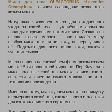
Мыло для тела OLFACTORIUS «Lavender
Creamy Iris»
— сливочно‑лавандовая нежность на
козьем молоке
Натуральное «живое» мыло для ежедневного
ухода за кожей тела с утончённым ароматом
лаванды и кремовыми нотами ириса. Создано на
основе козьего молока — оно придаёт мылу
особую мягкость и питает кожу, не пересушивая
её. Подходит для всех типов кожи, включая
чувствительную.
Мыло сварено на свежайшем фермерском козьем
молоке 5-ти процентной жирности. Перейдут ли в
мыло полезные свойства молока зависит как от
свежести и качества самого молока, так и от
технологии производства.
Именно поэтому, мы закупаем молоко на прямую у
фермерского хозяйства, как для своего стола так и
для изготовления этого сорта мыла.
Этот сорт мыла отличается особой мягкостью,