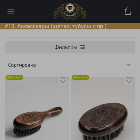
#10. Аксессуары (щетки, тубусы и пр.)
Фильтры
НОВИНКА !
НОВИНКА !