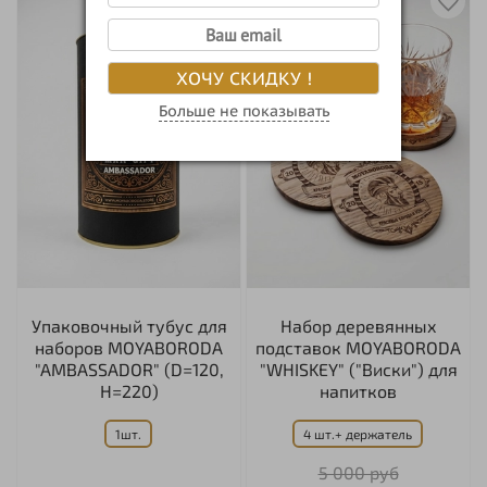
ХОЧУ СКИДКУ !
Больше не показывать
Упаковочный тубус для
Набор деревянных
наборов MOYABORODA
подставок MOYABORODA
"AMBASSADOR" (D=120,
"WHISKEY" ("Виски") для
H=220)
напитков
1шт.
4 шт.+ держатель
5 000 руб