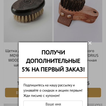
×
Щетка для бороды и усов
Щетка для сухого
ПОЛУЧИ
MOYABORODA "DARK
массажа OLFACTORIUS
ДОПОЛНИТЕЛЬНЫЕ
WOOD SOFT" (Мягкая,
"Body Brush" (ручная
щетина кабана)
работа)
5% НА ПЕРВЫЙ ЗАКАЗ!
1шт.
1шт.
1 200 руб
3 000 руб
Подпишитесь на нашу рассылку и
узнавайте о скидках и акциях первым!
В корзину
В корзину
Жди письмо с купоном!
-10%