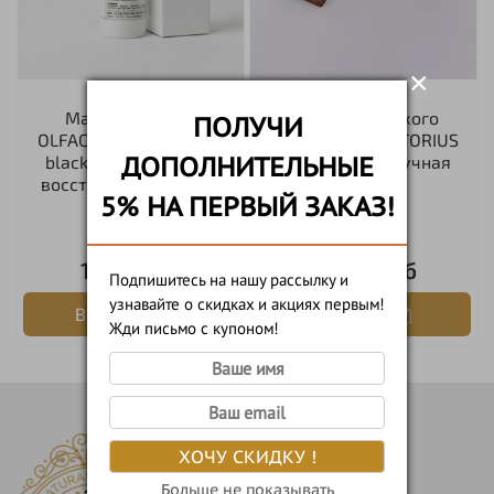
×
Масло для тела
Щетка для сухого
ПОЛУЧИ
OLFACTORIUS "Hemp &
массажа OLFACTORIUS
ДОПОЛНИТЕЛЬНЫЕ
blackcurrant" (сухое,
"Body Brush" (ручная
восстанавливающее)
работа)
5% НА ПЕРВЫЙ ЗАКАЗ!
100мл
1шт.
1 200 руб
3 000 руб
Подпишитесь на нашу рассылку и
узнавайте о скидках и акциях первым!
В корзину
В корзину
Жди письмо с купоном!
ХОЧУ СКИДКУ !
Больше не показывать