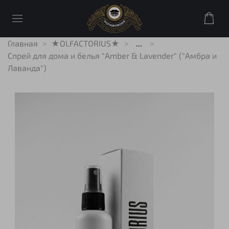
Главная
★OLFACTORIUS★
...
Спрей для дома и белья "Amber & Lavender" ("Амбра и
Лаванда")