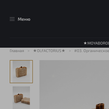
Меню
★MOYABORO
Главная
★OLFACTORIUS★
#03. Органическо