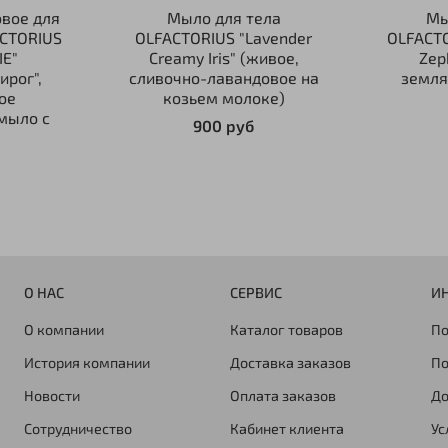
вое для
Мыло для тела
Мы
ACTORIUS
OLFACTORIUS "Lavender
OLFACTO
IE"
Creamy Iris" (живое,
Zep
ирог",
сливочно-лавандовое на
земля
ое
козьем молоке)
мыло с
900 руб
О НАС
СЕРВИС
И
О компании
Каталог товаров
По
История компании
Доставка заказов
По
Новости
Оплата заказов
До
Сотрудничество
Кабинет клиента
Ус