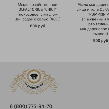
Мыло хозяйственное
Мыло мандарино
OLFACTORIUS "CHIC !"
лица и тела OLF
(кокосовое, с маслом
"PUMPKIN P
Ши, содой с солью (40%)
("Тыквенный п
ремесленн
800 руб
мандариновое 
тыквой)
900 руб
8 (800) 775-94-70