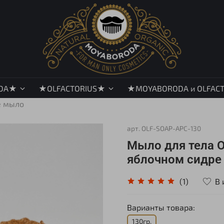
DA★
★OLFACTORIUS★
★MOYABORODA и OLFAC
е мыло
арт.
OLF-SOAP-APC-130
Мыло для тела O
яблочном сидре 
В 
(1)
Варианты товара:
130гр.