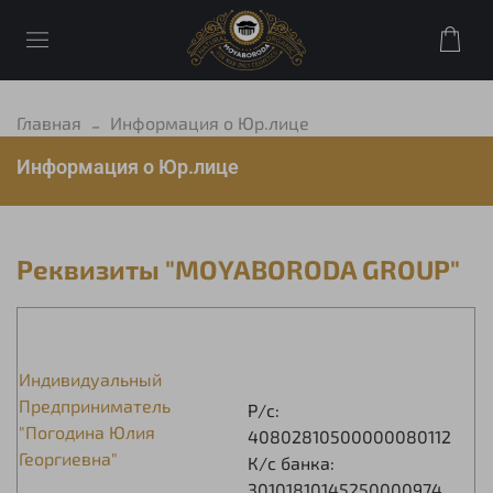
Главная
Информация о Юр.лице
Информация о Юр.лице
Реквизиты "MOYABORODA GROUP"
Индивидуальный
Предприниматель
Р/с:
"Погодина Юлия
40802810500000080112
Георгиевна"
К/с банка:
30101810145250000974