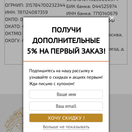
ОГРНИП: 315784700232344
БИК банка: 044525974
ИНН: 781124087359
ИНН банка: 7710140679
×
ОКПО: 0202972704
Банк: АО "ТИНЬКОФФ
ОКАТО: 4027356200
БАНК"
ПОЛУЧИ
ОКТМО: 40329000000
Юр.адрес банка: Москва,
ДОПОЛНИТЕЛЬНЫЕ
ОКОГУ: 4210015
123060, 1-й
Волоколамский проезд, д.
5% НА ПЕРВЫЙ ЗАКАЗ!
10, стр. 1
Подпишитесь на нашу рассылку и
узнавайте о скидках и акциях первым!
Жди письмо с купоном!
ХОЧУ СКИДКУ !
Больше не показывать