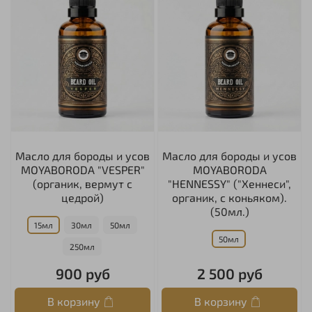
Масло для бороды и усов
Масло для бороды и усов
MOYABORODA "VESPER"
MOYABORODA
(органик, вермут с
"HENNESSY" ("Хеннеси",
цедрой)
органик, с коньяком).
(50мл.)
15мл
30мл
50мл
50мл
250мл
900 руб
2 500 руб
В корзину
В корзину