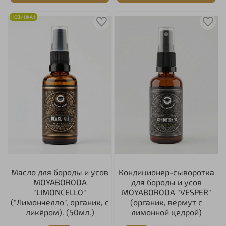
НОВИНКА !
Масло для бороды и усов
Кондиционер-сыворотка
MOYABORODA
для бороды и усов
"LIMONCELLO"
MOYABORODA "VESPER"
("Лимончелло", органик, с
(органик, вермут с
ликёром). (50мл.)
лимонной цедрой)