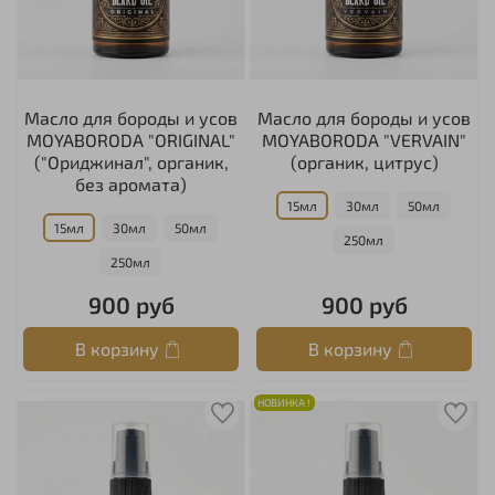
Масло для бороды и усов
Масло для бороды и усов
MOYABORODA "ORIGINAL"
MOYABORODA "VERVAIN"
("Ориджинал", органик,
(органик, цитрус)
без аромата)
15мл
30мл
50мл
15мл
30мл
50мл
250мл
250мл
900 руб
900 руб
В корзину
В корзину
НОВИНКА !