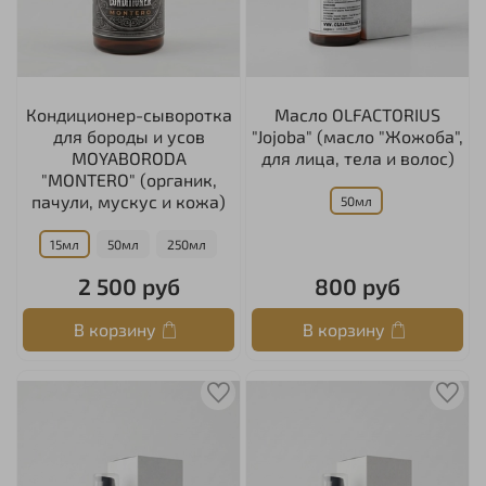
Кондиционер-сыворотка
Масло OLFACTORIUS
для бороды и усов
"Jojoba" (масло "Жожоба",
MOYABORODA
для лица, тела и волос)
"MONTERO" (органик,
пачули, мускус и кожа)
50мл
15мл
50мл
250мл
2 500 руб
800 руб
В корзину
В корзину