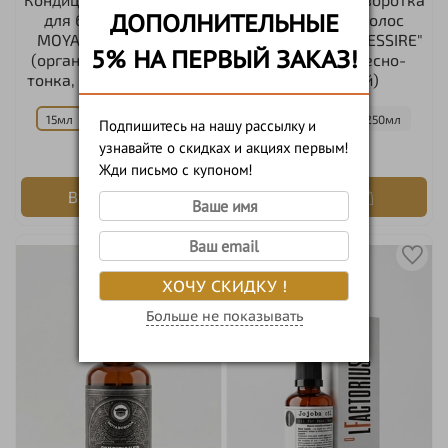
ДОПОЛНИТЕЛЬНЫЕ
для бороды и волос
для бороды и волос
MOYABORODA "PIRAT"
MOYABORODA "MESSIRE"
5% НА ПЕРВЫЙ ЗАКАЗ!
(органик, пачули, бобы
(органик, древесно-
тонка, болгарская роза)
цитрусовый)
15мл
50мл
250мл
15мл
50мл
250мл
Подпишитесь на нашу рассылку и
узнавайте о скидках и акциях первым!
900 руб
900 руб
Жди письмо с купоном!
В корзину
В корзину
ХОЧУ СКИДКУ !
Больше не показывать