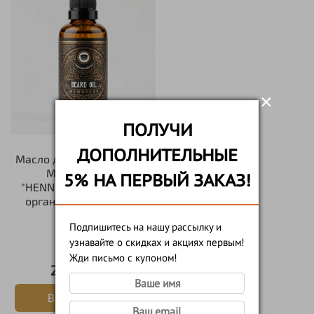
×
ПОЛУЧИ
ДОПОЛНИТЕЛЬНЫЕ
Масло для бороды и усов
MOYABORODA
5% НА ПЕРВЫЙ ЗАКАЗ!
"HENNESSY" ("Хеннеси",
органик, с коньяком).
(50мл.)
Подпишитесь на нашу рассылку и
узнавайте о скидках и акциях первым!
50мл
Жди письмо с купоном!
2 500 руб
В корзину