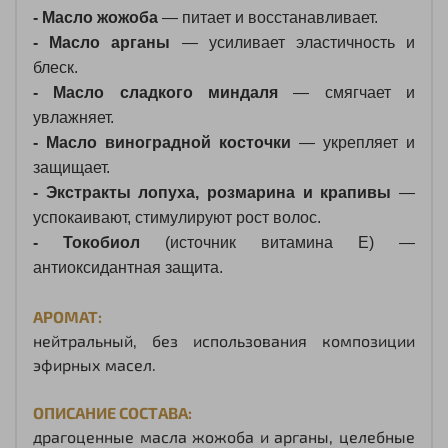
- Масло
жожоба
— питает
и
восстанавливает.
- Масло
арганы
— усиливает
эластичность
и
блеск.
- Масло
сладкого
миндаля
— смягчает
и
увлажняет.
- Масло
виноградной
косточки
— укрепляет
и
защищает.
- Экстракты
лопуха,
розмарина
и
крапивы
—
успокаивают,
стимулируют
рост
волос.
- Токобиол
(источник
витамина
E)
—
антиоксидантная
защита.
АРОМАТ:
нейтральный, без использования композиции
эфирных масел.
ОПИСАНИЕ СОСТАВА:
драгоценные масла жожоба и арганы, целебные