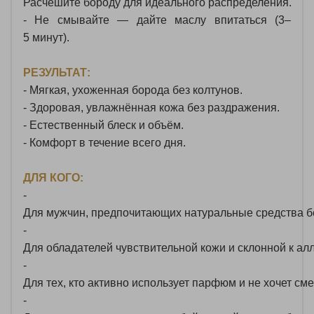
Расчешите
бороду
для
идеального
распределения.
- Не
смывайте
— дайте
маслу
впитаться
(3–
5
минут).
РЕЗУЛЬТАТ:
- Мягкая,
ухоженная
борода
без
колтунов.
- Здоровая,
увлажнённая
кожа
без
раздражения.
- Естественный
блеск
и
объём.
- Комфорт
в
течение
всего
дня.
ДЛЯ КОГО:
-
Для
мужчин,
предпочитающих
натуральные
средства
б
-
Для
обладателей
чувствительной
кожи
и
склонной
к
алл
-
Для
тех,
кто
активно
использует
парфюм
и
не
хочет
сме
-