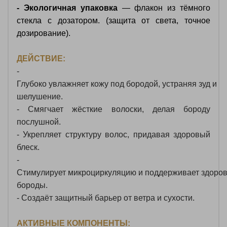
- Экологичная
упаковка
—
флакон из тёмного
стекла с дозатором.
(защита от света, точное
дозирование).
ДЕЙСТВИЕ:
-
Глубоко
увлажняет
кожу
под
бородой,
устраняя
зуд
и
шелушение.
- Смягчает
жёсткие
волоски,
делая
бороду
послушной.
- Укрепляет
структуру
волос,
придавая
здоровый
блеск.
-
Стимулирует
микроциркуляцию
и
поддерживает
здоро
бороды.
- Создаёт
защитный
барьер
от
ветра
и
сухости.
АКТИВНЫЕ КОМПОНЕНТЫ
: