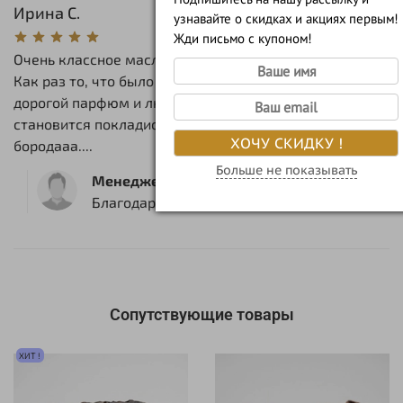
Ирина С.
узнавайте о скидках и акциях первым!
Жди письмо с купоном!
Очень классное масло - оно без запаха и отдушек.
Как раз то, что было нужно моему мужу. Он любит
дорогой парфюм и любит пахнуть только им. А какая
становится покладистая, мягкая, шелковистая
ХОЧУ СКИДКУ !
бородааа....
Больше не показывать
Менеджер магазина
Благодарим вас за прекрасный отзыв!
Сопутствующие товары
ХИТ !