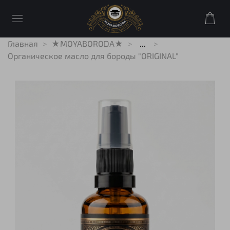
Главная
★MOYABORODA★
...
Органическое масло для бороды "ORIGINAL"