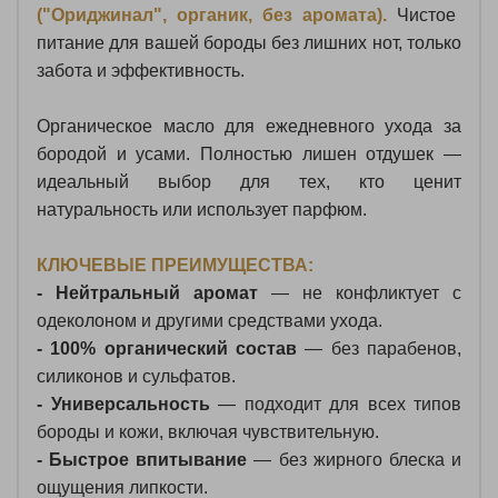
("Ориджинал", органик,
без
аромата).
Чистое
питание
для
вашей
бороды
без
лишних
нот,
только
забота
и
эффективность.
Органическое
масло
для
ежедневного
ухода
за
бородой
и
усами.
Полностью
лишен
отдушек
—
идеальный
выбор
для
тех,
кто
ценит
натуральность
или
использует
парфюм.
КЛЮЧЕВЫЕ ПРЕИМУЩЕСТВА
:
- Нейтральный
аромат
— не
конфликтует
с
одеколоном
и
другими
средствами
ухода.
- 100
% органический
состав
— без
парабенов,
силиконов
и
сульфатов.
- Универсальность
— подходит
для
всех
типов
бороды
и
кожи,
включая
чувствительную.
- Быстрое
впитывание
— без
жирного
блеска
и
ощущения
липкости.