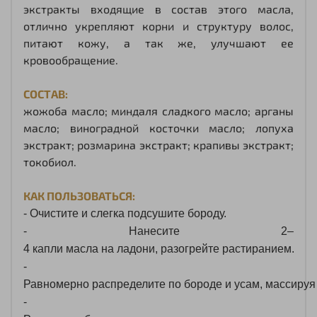
экстракты входящие в состав этого масла,
отлично укрепляют корни и структуру волос,
питают кожу, а так же, улучшают ее
кровообращение.
СОСТАВ:
жожоба масло; миндаля сладкого масло; арганы
масло; виноградной косточки масло; лопуха
экстракт; розмарина экстракт; крапивы экстракт;
токобиол.
КАК ПОЛЬЗОВАТЬСЯ:
- Очистите
и
слегка
подсушите
бороду.
- Нанесите
2–
4
капли
масла
на
ладони,
разогрейте
растиранием.
-
Равномерно
распределите
по
бороде
и
усам,
массируя
-