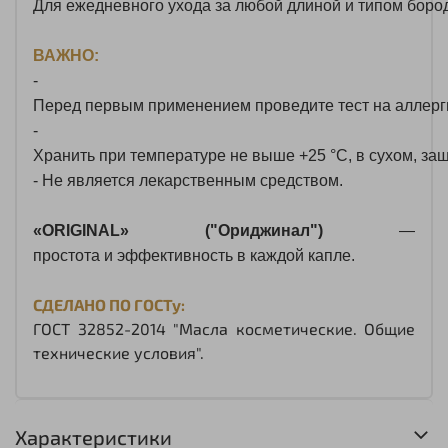
Для
ежедневного
ухода
за
любой
длиной
и
типом
боро
ВАЖНО:
-
Перед
первым
применением
проведите
тест
на
аллерг
-
Хранить
при
температуре
не
выше
+25
°C,
в
сухом,
защ
- Не
является
лекарственным
средством.
«ORIGINAL» ("Ориджинал")
—
простота
и
эффективность
в
каждой
капле.
СДЕЛАНО ПО ГОСТу:
ГОСТ 32852-2014 "Масла косметические. Общие
технические условия".
Характеристики