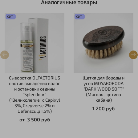
Аналогичные товары
ХИТ !
ХИТ !
Сыворотка OLFACTORIUS
Щетка для бороды и
против выпадения волос
усов MOYABORODA
и остановки седины
"DARK WOOD SOFT"
"Splendour"
(Мягкая, щетина
("Великолепие" с Capixyl
кабана)
3%, Greyverse 2% и
1 200 руб
Defensculp 1.5%)
от
3 500 руб