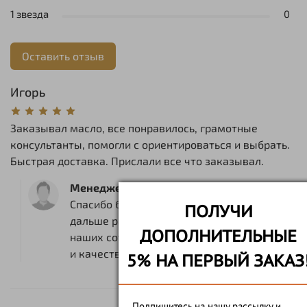
1 звезда
0
Оставить отзыв
Игорь
Заказывал масло, все понравилось, грамотные
консультанты, помогли с ориентироваться и выбрать.
Быстрая доставка. Прислали все что заказывал.
Менеджер магазина
Спасибо большое за отзыв! Будем и
ПОЛУЧИ
дальше радовать вас компетенцией
ДОПОЛНИТЕЛЬНЫЕ
наших сотрудников, скоростью доставки
и качеством нашей продукции.
5% НА ПЕРВЫЙ ЗАКАЗ
Подпишитесь на нашу рассылку и