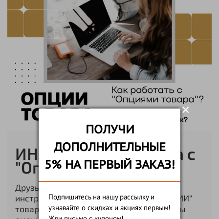
×
ПОЛУЧИ
ДОПОЛНИТЕЛЬНЫЕ
ИНСТРУКЦИЯ. Работа с
5% НА ПЕРВЫЙ ЗАКАЗ!
"Опциями товара"
Друзья, недавно мы запустили новый
Подпишитесь на нашу рассылку и
инструмент, который называется: "ОПЦИИ"
узнавайте о скидках и акциях первым!
товара. Благодаря этому инструменту вы
Жди письмо с купоном!