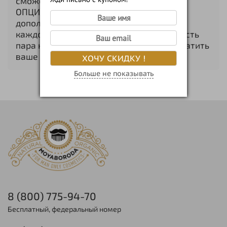
сможете добавлять к любому товару -
ОПЦИИ. На данный момент "ОПЦИИ", это
дополнительные товары со скидками. У
каждого товара свой набор "ОПЦИЙ" и есть
пара нюансов на которые мы хотим обратить
ваше внимание.
ХОЧУ СКИДКУ !
Больше не показывать
8 (800) 775-94-70
Бесплатный, федеральный номер