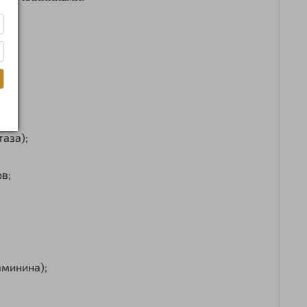
аза);
в;
ламинина);