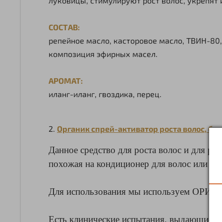
луковицы, стимулируют рост волос, укрепят 
СОСТАВ:
репейное масло, касторовое масло, ТВИН-80,
композиция эфирных масел.
АРОМАТ:
иланг-иланг, гвоздика, перец.
2.
Органик спрей-активатор роста волос, бор
Данное средство для роста волос и для ро
похожая на кондиционер для волос или бал
Для использования мы используем ОРИГИ
Есть клинические испытания, выдающиеся