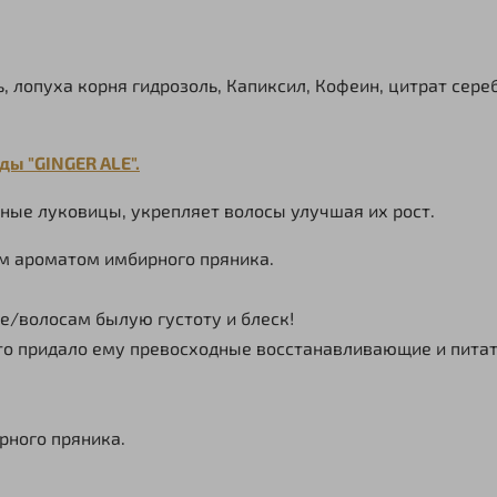
, лопуха корня гидрозоль, Капиксил, Кофеин, цитрат сере
ы "GINGER ALE".
ные луковицы, укрепляет волосы улучшая их рост.
ным ароматом имбирного пряника.
де/волосам былую густоту и блеск!
то придало ему превосходные восстанавливающие и питат
рного пряника.