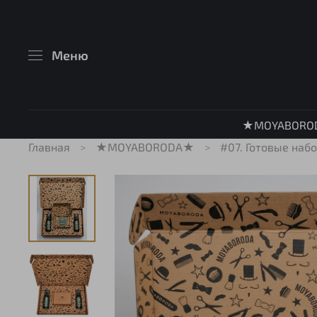
Меню
★MOYABORO
Главная
★MOYABORODA★
#07. Готовые наб