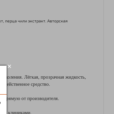
т, перца чили экстракт.
Авторская
×
поколения. Лёгкая, прозрачная жидкость,
и действенное средство.
апрямую от производителя.
и
кими клиниками.