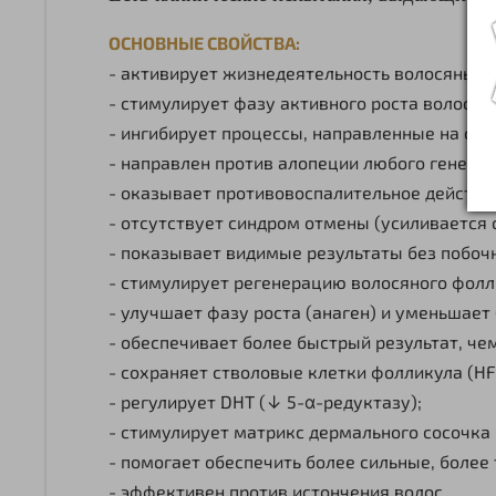
ОСНОВНЫЕ СВОЙСТВА:
- активирует жизнедеятельность волосяных 
- стимулирует фазу активного роста волоса;
- ингибирует процессы, направленные на ста
- направлен против алопеции любого генеза;
- оказывает противовоспалительное действи
- отсутствует синдром отмены (усиливается 
- показывает видимые результаты без побоч
- стимулирует регенерацию волосяного фо
- улучшает фазу роста (анаген) и уменьшает 
- обеспечивает более быстрый результат, че
- сохраняет стволовые клетки фолликула (HF
- регулирует DHT (↓ 5-α-редуктазу);
- стимулирует матрикс дермального сосочка и
- помогает обеспечить более сильные, более
- эффективен против истончения волос.