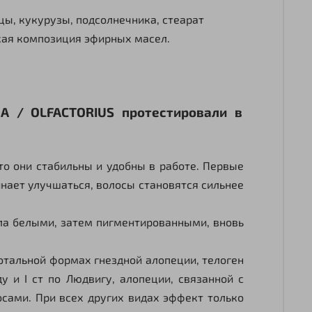
цы, кукурузы, подсолнечника, стеарат
ская композиция эфирных масел.
DA / OLFACTORIUS протестировали в
о они стабильны и удобны в работе. Первые
инает улучшаться, волосы становятся сильнее
ла белыми, затем пигментированными, вновь
тальной формах гнездной алопеции, телоген
ду и
I
ст по Людвигу, алопеции, связанной с
сами. При всех других видах эффект только