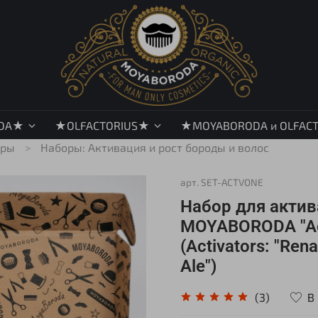
DA★
★OLFACTORIUS★
★MOYABORODA и OLFAC
оры
Наборы: Активация и рост бороды и волос
арт.
SET-ACTVONE
Набор для актив
MOYABORODA "Act
(Activators: "Rena
Ale")
В
(3)