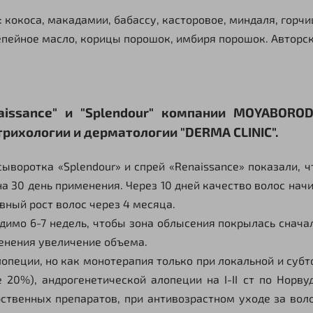
 кокоса, макадамии, бабассу, касторовое, миндаля, горчи
 репейное масло, корицы порошок, имбиря порошок. Автор
aissance" и "Splendour" компании MOYABORO
рихологии и дерматологии "DERMA CLINIC".
оротка «Splendour» и спрей «Renaissance» показали, чт
на 30 день применения. Через 10 дней качество волос нач
вный рост волос через 4 месяца.
мо 6-7 недель, чтобы зона облысения покрылась снача
енения увеличение объема.
еции, но как монотерапия только при локальной и субто
е 20%), андрогенетической алопеции на
I
-
II
ст по Норву
твенных препаратов, при антивозрастном уходе за воло