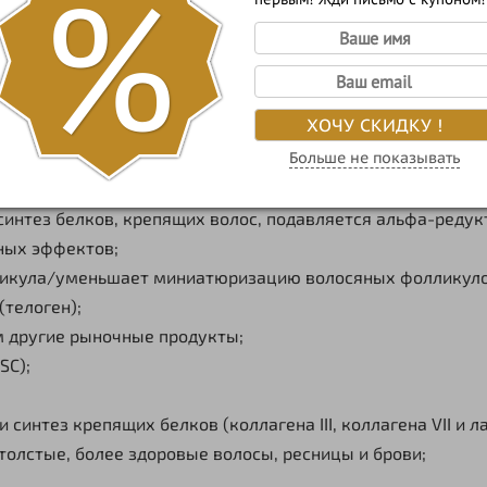
%
и ресничных луковиц;
ХОЧУ СКИДКУ !
рение волоса (ресницы);
Больше не показывать
е;
синтез белков, крепящих волос, подавляется альфа-редукт
ных эффектов;
лликула/уменьшает миниатюризацию волосяных фолликуло
(телоген);
м другие рыночные продукты;
SC);
 синтез крепящих белков (коллагена III, коллагена VII и 
 толстые, более здоровые волосы, ресницы и брови;