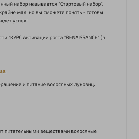
анный набор называется "Стартовый набор".
к крайне мал, но вы сможете понять - готовы
 ждет успех!
ти "КУРС Активации роста "RENAISSANCE" (в
ца.
бращение и питание волосяных луковиц.
тят питательными веществами волосяные