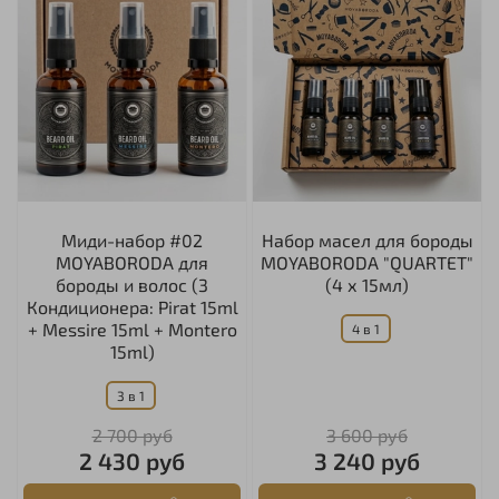
Миди-набор #02
Набор масел для бороды
MOYABORODA для
MOYABORODA "QUARTET"
бороды и волос (3
(4 х 15мл)
Кондиционера: Pirat 15ml
+ Messire 15ml + Montero
4 в 1
15ml)
3 в 1
2 700 руб
3 600 руб
2 430 руб
3 240 руб