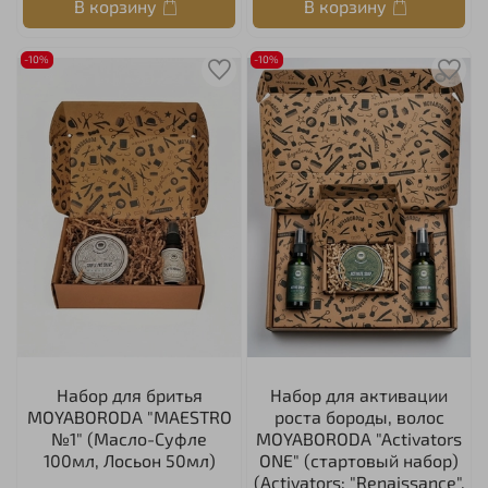
В корзину
В корзину
-10%
-10%
Набор для бритья
Набор для активации
MOYABORODA "MAESTRO
роста бороды, волос
№1" (Масло-Суфле
MOYABORODA "Activators
100мл, Лосьон 50мл)
ONE" (стартовый набор)
(Activators: "Renaissance",