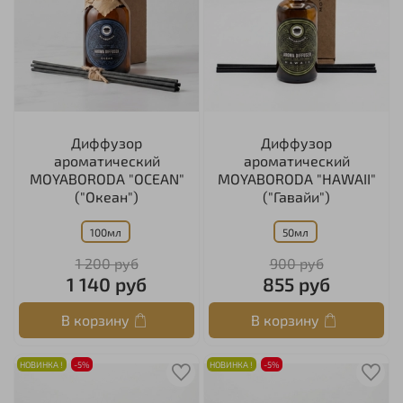
Диффузор
Диффузор
ароматический
ароматический
MOYABORODA "OCEAN"
MOYABORODA "HAWAII"
("Океан")
("Гавайи")
100мл
50мл
1 200 руб
900 руб
1 140 руб
855 руб
В корзину
В корзину
НОВИНКА !
-5%
НОВИНКА !
-5%