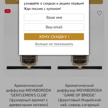
узнавайте о скидках и акциях первым!
Жди письмо с купоном!
-5%
-5%
ХОЧУ СКИДКУ !
Больше не показывать
Ароматический
Ароматический
диффузор MOYABORODA
диффузор MOYABORODA
"GENTLEMEN'S CLUB"
"GAME OF BRIDGE"
(фужерный аромат с
(фруктовый Индийский
древесными нотами)
чай, сквозь сигарный