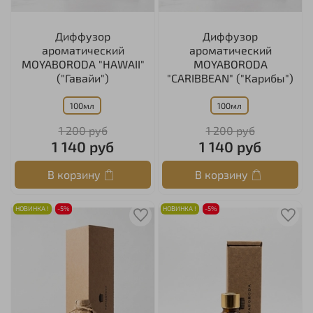
Диффузор
Диффузор
ароматический
ароматический
MOYABORODA "HAWAII"
MOYABORODA
("Гавайи")
"CARIBBEAN" ("Карибы")
100мл
100мл
1 200 руб
1 200 руб
1 140 руб
1 140 руб
В корзину
В корзину
НОВИНКА !
-5%
НОВИНКА !
-5%