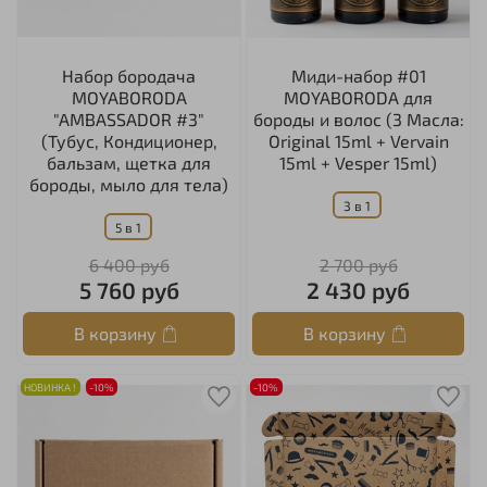
Набор бородача
Миди-набор #01
MOYABORODA
MOYABORODA для
"AMBASSADOR #3"
бороды и волос (3 Масла:
(Тубус, Кондиционер,
Original 15ml + Vervain
бальзам, щетка для
15ml + Vesper 15ml)
бороды, мыло для тела)
3 в 1
5 в 1
6 400 руб
2 700 руб
5 760 руб
2 430 руб
В корзину
В корзину
НОВИНКА !
-10%
-10%