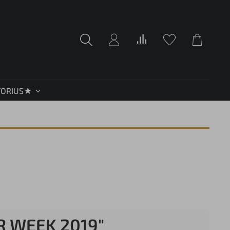
TORIUS★
R WEEK 2019"