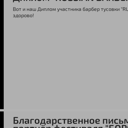
Вот и наш Диплом участника барбер тусовки "R
здорово!
Благодарственное пись
партнёр фестиваля "БО