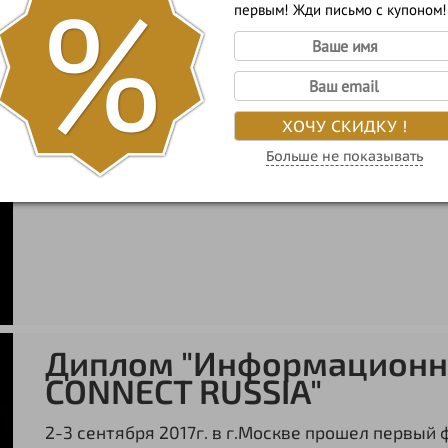
%
Благодарственное письмо "Генеральный партнёр
первым! Жди письмо с купоном!
состоялся Второй фестиваль носителей Бород 
MOYABORODA выступила Генеральным партнеро
ХОЧУ СКИДКУ !
Больше не показывать
Диплом "Информационн
CONNECT RUSSIA"
2-3 сентября 2017г. в г.Москве прошел первый