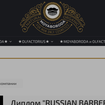
DA★
★OLFACTORIUS★
★MOYABORODA и OLFAC
компании
Диплом "RUSSIAN BARBE