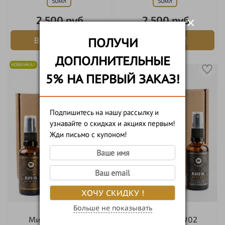
50мл
50мл
2 500 руб
2 500 руб
×
В корзину
В корзину
ПОЛУЧИ
ДОПОЛНИТЕЛЬНЫЕ
НОВИНКА !
-10%
НОВИНКА !
-10%
5% НА ПЕРВЫЙ ЗАКАЗ!
Подпишитесь на нашу рассылку и
узнавайте о скидках и акциях первым!
Жди письмо с купоном!
ХОЧУ СКИДКУ !
Больше не показывать
Миди-набор #01
Миди-набор #02