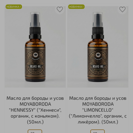
НОВИНКА !
НОВИНКА !
Масло для бороды и усов
Масло для бороды и усов
MOYABORODA
MOYABORODA
"HENNESSY" ("Хеннеси",
"LIMONCELLO"
органик, с коньяком).
("Лимончелло", органик, с
(50мл.)
ликёром). (50мл.)