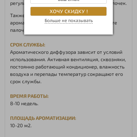
регулировать количеством вставленных палочек.
ХОЧУ СКИДКУ !
Также для достижения более насыщенного
Больше не показывать
аромата, время от времени переворачивайте
палочки и заново вставляйте в бутылочку.
СРОК СЛУЖБЫ:
Ароматического диффузора зависит от условий
использования. Активная вентиляция, сквозняки,
постоянно работающий кондиционер, влажность
воздуха и перепады температур сокращают его
срок службы.
ВРЕМЯ РАБОТЫ:
8-10 недель.
ПЛОЩАДЬ АРОМАТИЗАЦИИ:
10-20 м2.