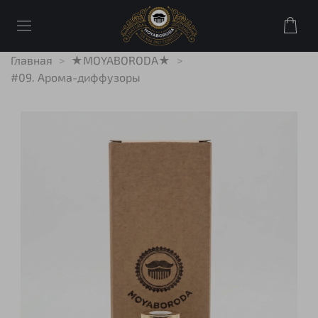
Главная
★MOYABORODA★
#09. Арома-диффузоры