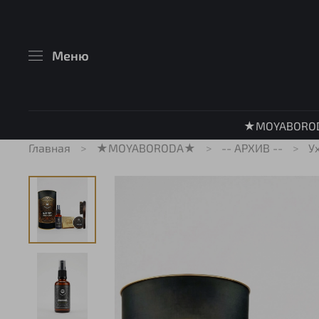
Меню
★MOYABORO
Главная
★MOYABORODA★
-- АРХИВ --
У