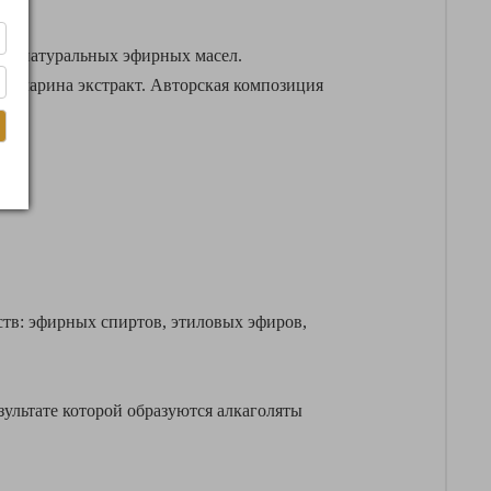
цию натуральных эфирных масел.
розмарина экстракт. Авторская композиция
ств: эфирных спиртов, этиловых эфиров,
езультате которой образуются алкаголяты