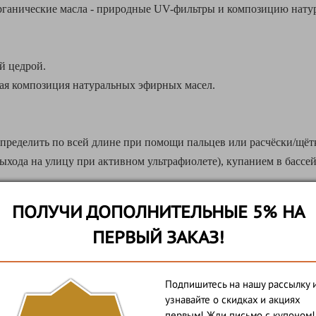
рганические масла - природные UV-фильтры и композицию нату
й цедрой.
ая композиция натуральных эфирных масел.
спределить по всей длине при помощи пальцев или расчёски/щёт
выхода на улицу при активном ультрафиолете), купанием в бассей
ПОЛУЧИ ДОПОЛНИТЕЛЬНЫЕ 5% НА
атуральных эфирных масел и органических безфталатных аром
ПЕРВЫЙ ЗАКАЗ!
Подпишитесь на нашу рассылку 
поненты. Не тестируется на животных.
узнавайте о скидках и акциях
первым! Жди письмо с купоном!