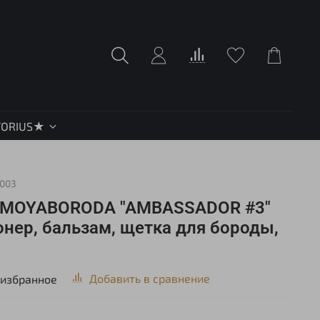
TORIUS★
003
а MOYABORODA "AMBASSADOR #3"
онер, бальзам, щетка для бороды,
Добавить в сравнение
 избранное