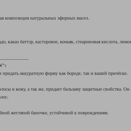
ая композиция натуральных эфирных масел.
до, какао баттэр, касторовое, коньяк, стеариновая кислота, лим
_____________
N":
и придать аккуратную форму как бороде, так и вашей причёске.
лосы и кожу, а так же, придает бальзаму защитные свойства. О
лос.
обной жестяной баночке, устойчивой к повреждениям.