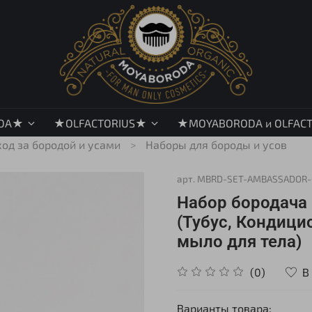
DA★
★OLFACTORIUS★
★MOYABORODA и OLFAC
ход за бородой и усами
Наборы для бороды и усов
арт.
MBRD-SET-AMBASSADOR-
Набор бородач
(Тубус, Кондици
мыло для тела)
В
(0)
Варианты товара: