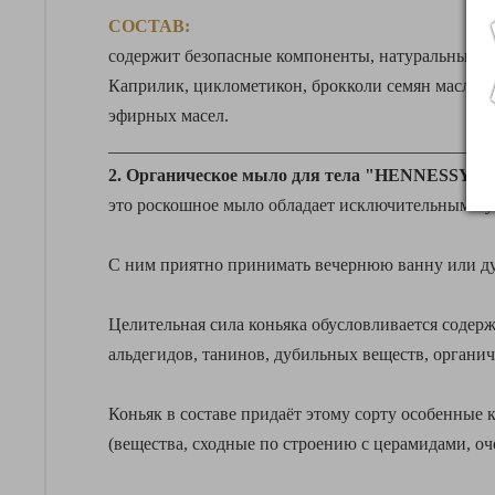
СОСТАВ:
содержит безопасные компоненты, натуральные ор
Каприлик, циклометикон, брокколи семян масло, 
эфирных масел.
___________________________________________
2. Органическое мыло для тела "HENNESSY":
это роскошное мыло обладает исключительными у
С ним приятно принимать вечернюю ванну или ду
Целительная сила коньяка обусловливается содер
альдегидов, танинов, дубильных веществ, органич
Коньяк в составе придаёт этому сорту особенные к
(вещества, сходные по строению с церамидами, оч