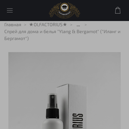
Главная
★OLFACTORIUS★
...
Спрей для дома и белья "Ylang & Bergamot" ("Иланг и
Бергамот")