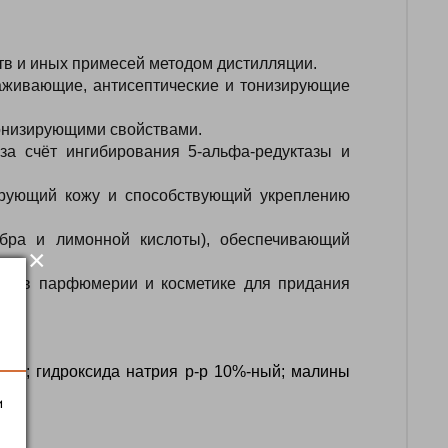
тв
и
иных
примесей
методом
дистилляции.
аживающие,
антисептические
и
тонизирующие
низирующими
свойствами.
за
счёт
ингибирования
5‑альфа‑редуктазы
и
рующий
кожу
и
способствующий
укреплению
бра
и
лимонной
кислоты),
обеспечивающий
×
ое
в
парфюмерии
и
косметике
для
придания
ебра; гидроксида натрия р-р 10%-ный; малины
и