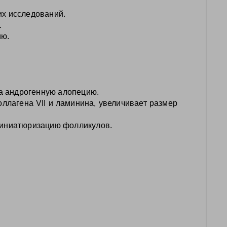
их исследований.
.
ию.
за андрогенную алопецию.
коллагена VII и ламинина, увеличивает размер
 миниатюризацию фолликулов.