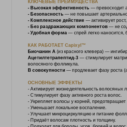
КЛЮЧЕВЫЕ ПРЕИМУЩЕСТВА
- Высокая эффективность
— превосходит а
- Безопасность
— не повышает артериально
- Комплексное действие
— активирует рост
- Без раздражающих компонентов
— не со
- Удобная форма
— спрей легко наносится, 
КАК РАБОТАЕТ Capixyl™
Биочанин А
(из красного клевера) — ингиби
Ацетилтетрапептид‑3
— стимулирует матрик
волосяного фолликула.
В совокупности
— продлевает фазу роста (
ОСНОВНЫЕ ЭФФЕКТЫ
- Активирует жизнедеятельность волосяных л
- Стимулирует фазу активного роста волос.
- Укрепляет волосы у корней, предотвращает
- Уменьшает локальное воспаление.
- Улучшает микроциркуляцию и питание фолл
- Придаёт волосам плотность и толщину.
- Подходит для бороды, усов, бровей и волос