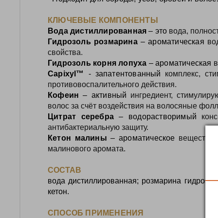
КЛЮЧЕВЫЕ КОМПОНЕНТЫ
Вода дистиллированная
–
это
вода,
полнос
Гидрозоль розмарина
–
ароматическая
вод
свойства.
Гидрозоль корня лопуха
–
ароматическая
в
Capixyl
™
-
запатентованный
комплекс
,
сти
противовоспалительного
действия.
Кофеин
–
активный
ингредиент
,
стимулиру
волос
за
счёт
воздействия
на
волосяные
фолл
Цитрат серебра
–
водорастворимый
конс
антибактериальную
защиту.
Кетон малины
–
ароматическое
вещество
малинового
аромата
.
СОСТАВ
вода дистиллированная; розмарина гидрозоль
кетон.
СПОСОБ ПРИМЕНЕНИЯ