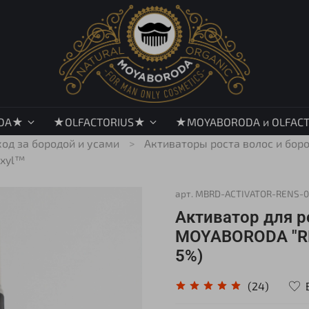
DA★
★OLFACTORIUS★
★MOYABORODA и OLFAC
ход за бородой и усами
Активаторы роста волос и бор
ixyl™
арт.
MBRD-ACTIVATOR-RENS-0
Активатор для р
MOYABORODA "RE
5%)
(24)