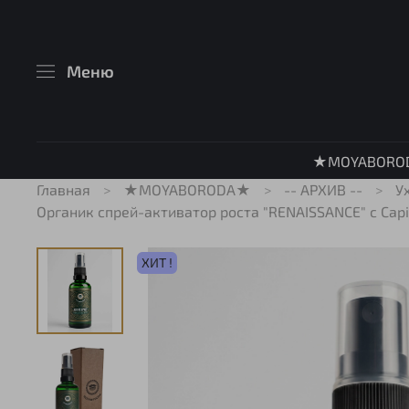
Меню
★MOYABORO
Главная
★MOYABORODA★
-- АРХИВ --
У
Органик спрей-активатор роста "RENAISSANCE" с Cap
ХИТ !