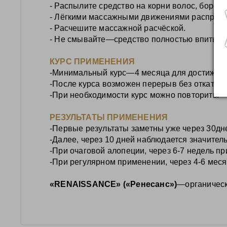
- Распылите средство на корни волос, бороды
- Лёгкими массажными движениями распреде
- Расчешите массажной расчёской.
- Не смывайте
—средство полностью впитыва
КУРС ПРИМЕНЕНИЯ
-Минимальный курс—4 месяца для достижения
-После курса возможен перерыв без отката 
-При необходимости курс можно повторить.
РЕЗУЛЬТАТЫ ПРИМЕНЕНИЯ
-Первые результаты заметны уже через 30дней
-Далее, через 10 дней наблюдается значител
-При очаговой алопеции, через 6-7 недель 
-При регулярном применении, через 4-6 меся
«RENAISSANCE» («Ренесанс»)
—органически