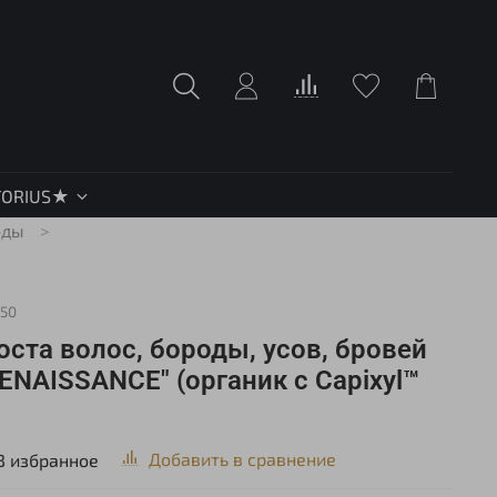
TORIUS★
оды
50
оста волос, бороды, усов, бровей
NAISSANCE" (органик с Capixyl™
Добавить в сравнение
В избранное