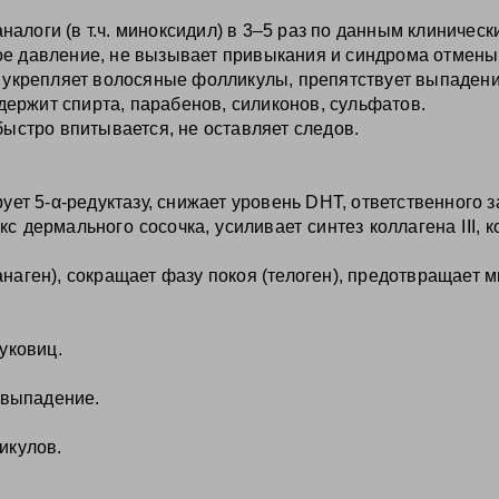
налоги (в т.ч. миноксидил) в 3–5 раз по данным клиническ
е давление, не вызывает привыкания и синдрома отмены
, укрепляет волосяные фолликулы, препятствует выпаден
держит спирта, парабенов, силиконов, сульфатов.
быстро впитывается, не оставляет следов.
рует 5‑α‑редуктазу, снижает уровень DHT, ответственного 
с дермального сосочка, усиливает синтез коллагена III, 
анаген), сокращает фазу покоя (телоген), предотвращает
уковиц.
 выпадение.
икулов.
.