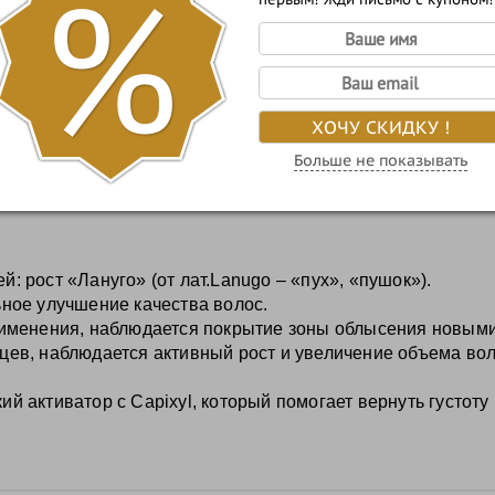
%
, усов 1–2 раза в день.
лите по коже.
ется.
ХОЧУ СКИДКУ !
 устойчивого результата.
Больше не показывать
эффекта.
: рост «Лануго» (от лат.Lanugo – «пух», «пушок»).
ьное улучшение качества волос.
применения, наблюдается покрытие зоны облысения новым
цев, наблюдается активный рост и увеличение объема вол
й активатор с Capixyl, который помогает вернуть густоту