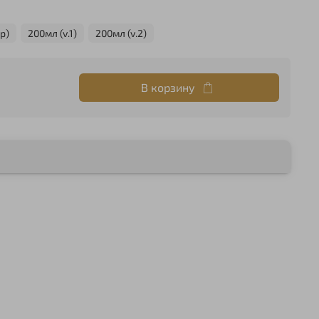
р)
200мл (v.1)
200мл (v.2)
В корзину