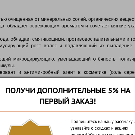
тью
очищенная
от
минеральных
солей,
органических
вещес
а,
обладает
освежающим
ароматом
и
сочетает
мягкие
ух
ода,
обладает
смягчающими,
противовоспалительными
и
то
мулирующий
рост
волос
и
подавляющий
их
выпадение
ющий
микроциркуляцию,
уменьшающий
отёчность,
тонизи
икулы.
ервант
и
антимикробный
агент
в
косметике
(соль
сере
с
насыщенным
сладким
фруктовым
запахом,
используем
ПОЛУЧИ ДОПОЛНИТЕЛЬНЫЕ 5% НА
ПЕРВЫЙ ЗАКАЗ!
; лопуха корня гидрозоль; Капиксил; Кофеин; цитрат сер
Подпишитесь на нашу рассылку 
узнавайте о скидках и акциях
первым! Жди письмо с купоном!