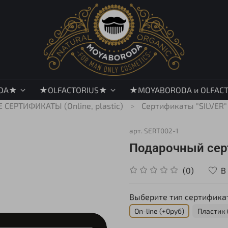
DA★
★OLFACTORIUS★
★MOYABORODA и OLFAC
СЕРТИФИКАТЫ (Online, plastic)
Сертификаты "SILVER" 
арт.
SERT002-1
Подарочный серт
В
(0)
Выберите тип сертифика
On-line (+0руб)
Пластик 