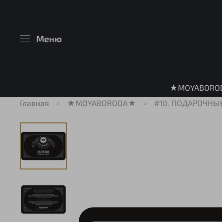
Меню
★MOYABORO
Главная
★MOYABORODA★
#10. ПОДАРОЧНЫЕ 