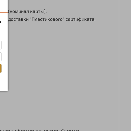
дом (номинал карты).
ать доставки "Пластикового" сертификата.
и
ти при оформлении заказа. Система