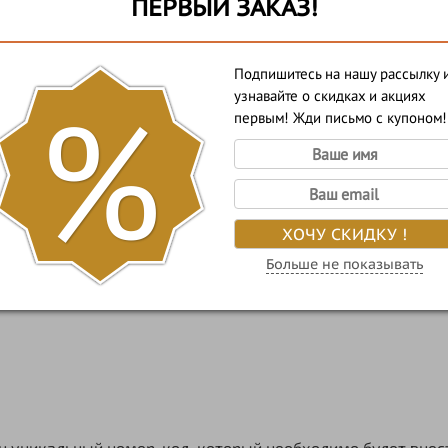
ПЕРВЫЙ ЗАКАЗ!
авку на эл.адрес картинки сертификата с уникальным ко
имо срочно решить вопрос с подарком и нет времени ожид
Подпишитесь на нашу рассылку 
%
е требуется, только стоимость номинала сертификата!
узнавайте о скидках и акциях
первым! Жди письмо с купоном!
 или "On-line");
ХОЧУ СКИДКУ !
арианте "Пластик");
Больше не показывать
равляем его:
-line");
н уникальный номер-код, который необходимо будет внес