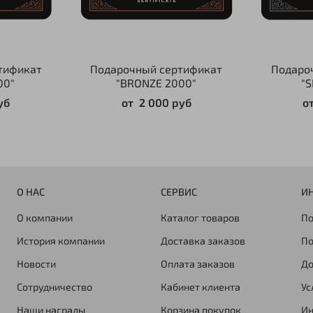
тификат
Подарочный сертификат
Подаро
00"
"BRONZE 2000"
"S
уб
от
2 000 руб
о
О НАС
СЕРВИС
И
О компании
Каталог товаров
По
История компании
Доставка заказов
По
Новости
Оплата заказов
До
Сотрудничество
Кабинет клиента
Ус
Наши награды
Корзина покупок
Ин