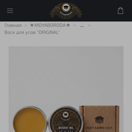
Главная
★MOYABORODA★
...
Воск для усов "ORIGINAL"