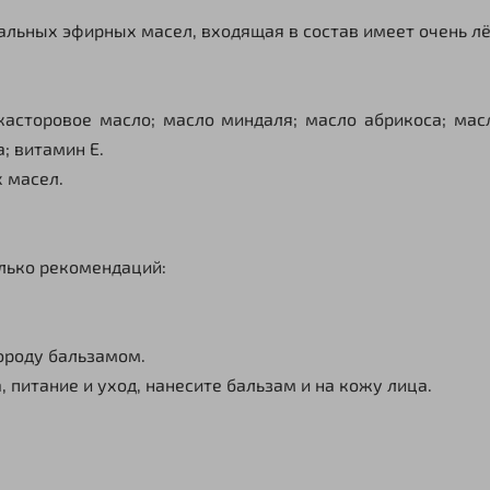
льных эфирных масел, входящая в состав имеет очень лё
касторовое масло; масло миндаля; масло абрикоса; ма
; витамин Е.
 масел.
лько рекомендаций:
ороду бальзамом.
, питание и уход, нанесите бальзам и на кожу лица.