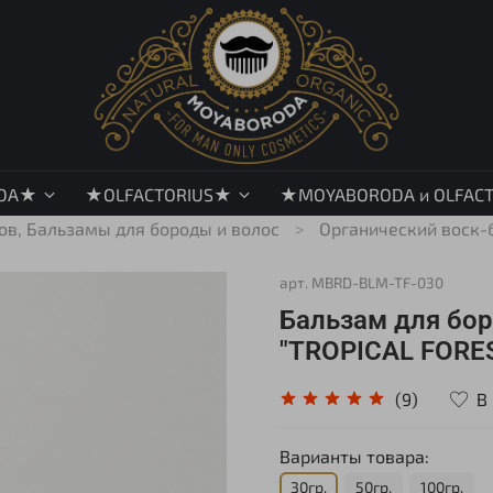
DA★
★OLFACTORIUS★
★MOYABORODA и OLFAC
сов, Бальзамы для бороды и волос
Органический воск-
арт.
MBRD-BLM-TF-030
Бальзам для бо
"TROPICAL FORES
В
(9)
Варианты товара:
30гр.
50гр.
100гр.