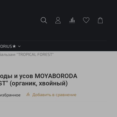
TORIUS★
бальзам "TROPICAL FOREST"
роды и усов MOYABORODA
T" (органик, хвойный)
Добавить в сравнение
 избранное