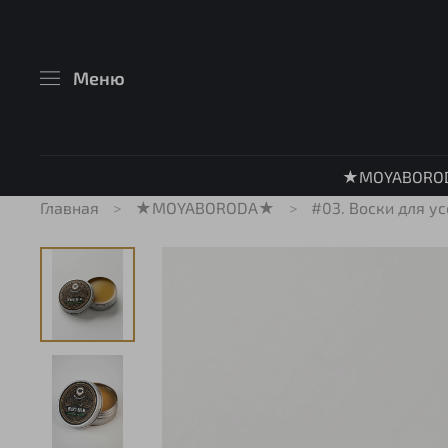
Меню
★MOYABORO
Главная
★MOYABORODA★
#03. Воски для у