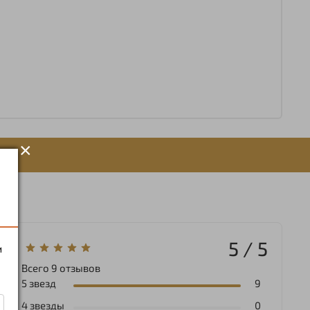
×
5 / 5
и
Всего
9
отзывов
5 звезд
9
4 звезды
0