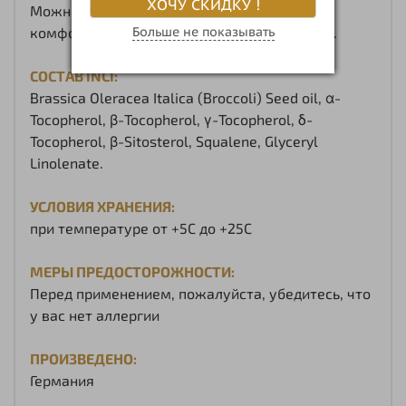
ХОЧУ СКИДКУ !
Можно предварительно подогреть до
комфортной температуры, на водяной бане.
Больше не показывать
СОСТАВ INCI:
Brassica Oleracea Italica (Broccoli) Seed oil, α-
Tocopherol, β-Tocopherol, γ-Tocopherol, δ-
Tocopherol, β-Sitosterol, Squalene, Glyceryl
Linolenate.
УСЛОВИЯ ХРАНЕНИЯ:
при температуре от +5С до +25С
МЕРЫ ПРЕДОСТОРОЖНОСТИ:
Перед применением, пожалуйста, убедитесь, что
у вас нет аллергии
ПРОИЗВЕДЕНО:
Германия