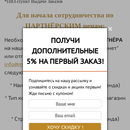
​*ПВЗ-Пункт Выдачи Заказов
Для начала сотрудничества по
ПАРТНЁРСКИМ ценам:
×
ПОЛУЧИ
Необходимо пройти
регистрацию ПАРТНЁРА
на нашем сайте в разделе "Личный Кабинет"
ДОПОЛНИТЕЛЬНЫЕ
или отправить
заявку на нашу почту:
5% НА ПЕРВЫЙ ЗАКАЗ!
info@moyaboroda.store
и предоставить
следующую информацию:
Подпишитесь на нашу рассылку и
* Наименование Вашей компании (Бренда)
узнавайте о скидках и акциях первым!
Жди письмо с купоном!
* Тип компании: Барбершоп, интернет-магазин
и т.п.
* Страна/Город Вашей Компании (Бренда)
ХОЧУ СКИДКУ !