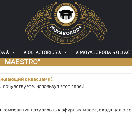
DA★
★OLFACTORIUS★
★MOYABORODA и OLFAC
я "MAESTRO"
аждающий с квасцами).
ы почувствуете, используя этот спрей.
 композиция натуральных эфирных масел, входящая в сос