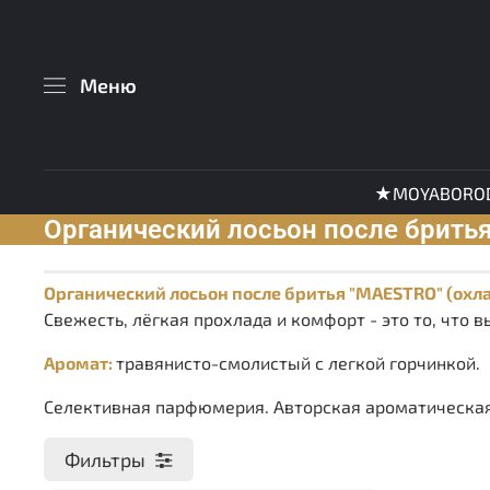
Меню
★MOYABORO
Органический лосьон после брить
Органический лосьон после бритья "MAESTRO" (охл
Свежесть, лёгкая прохлада и комфорт - это то, что в
Аромат:
травянисто-смолистый с легкой горчинкой.
Селективная парфюмерия. Авторская ароматическая
Фильтры