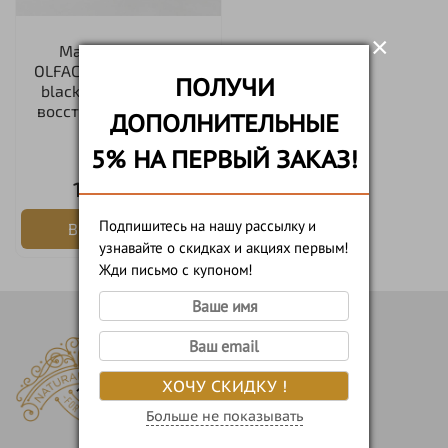
×
Масло для тела
OLFACTORIUS "Hemp &
ПОЛУЧИ
blackcurrant" (сухое,
восстанавливающее)
ДОПОЛНИТЕЛЬНЫЕ
100мл
5% НА ПЕРВЫЙ ЗАКАЗ!
1 200 руб
Подпишитесь на нашу рассылку и
В корзину
узнавайте о скидках и акциях первым!
Жди письмо с купоном!
ХОЧУ СКИДКУ !
Больше не показывать