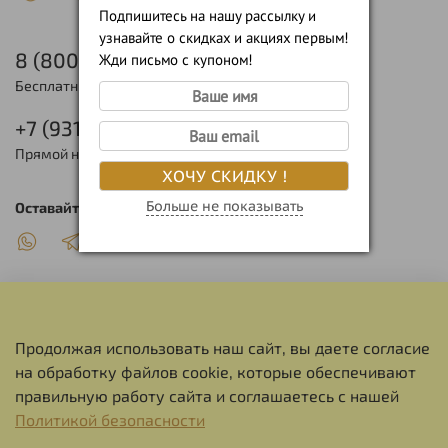
Подпишитесь на нашу рассылку и
узнавайте о скидках и акциях первым!
8 (800) 775-94-70
Жди письмо с купоном!
Бесплатный, федеральный номер
+7 (931) 581-94-70
Прямой номер (Санкт-Петербург)
ХОЧУ СКИДКУ !
Больше не показывать
Оставайтесь на связи
Продолжая использовать наш сайт, вы даете согласие
О НАС
на обработку файлов cookie, которые обеспечивают
правильную работу сайта и соглашаетесь с нашей
СЕРВИС
Политикой безопасности