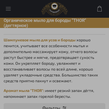
Органическое мыло для бороды "THOR"
(дегтярное)
Шампуневое мыло для усов и бороды
хорошо
пенится, учитывает все особенности мытья и
дополнительно массажирует кожу, отчего волосы
растут быстрее и мягче, предотвращает сухость
кожи. Он укрепляет бороду, увлажняет и
восстанавливает волосы по всей длине, хорошо
удаляет укладочные средства. Большинство таких
средств приятно пахнут и освежают.
Аромат мыла "THOR":
имеет резкий запах дёгтя,
напоминает запах горелой бересты.
Фильтры