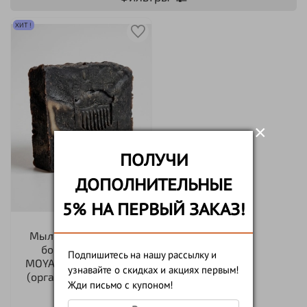
ХИТ !
×
ПОЛУЧИ
ДОПОЛНИТЕЛЬНЫЕ
5% НА ПЕРВЫЙ ЗАКАЗ!
Мыло-шампунь для
бороды и волос
Подпишитесь на нашу рассылку и
MOYABORODA "THOR"
узнавайте о скидках и акциях первым!
(органик, дегтярное)
Жди письмо с купоном!
130гр.