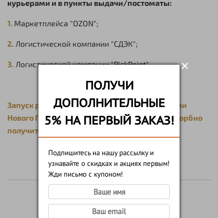
курьерами и в пункты выдачи/постоматы:
1.
Маркетплейса "OZON";
2.
Логистической компании "СДЭК";
×
3.
Логистической компании "PickPoint".
ПОЛУЧИ
ДОПОЛНИТЕЛЬНЫЕ
Запуск работы с "OZON.Logistiсs" в преддверии
5% НА ПЕРВЫЙ ЗАКАЗ!
Нового Года сильно поможет вам быстро и удорбно
получить ваш заказ!
Подпишитесь на нашу рассылку и
узнавайте о скидках и акциях первым!
Жди письмо с купоном!