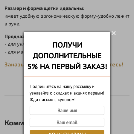
Размер и форма щетки идеальны:
имеет удобную эргономическую форму-удобно лежит
в руке.
×
Предназначена:
ПОЛУЧИ
- для укладки бороды.
- для массажа кожи под бородой.
ДОПОЛНИТЕЛЬНЫЕ
Заказывайте, тестируйте, наслаждайтесь!
5% НА ПЕРВЫЙ ЗАКАЗ!
Подпишитесь на нашу рассылку и
узнавайте о скидках и акциях первым!
Жди письмо с купоном!
Комментарии